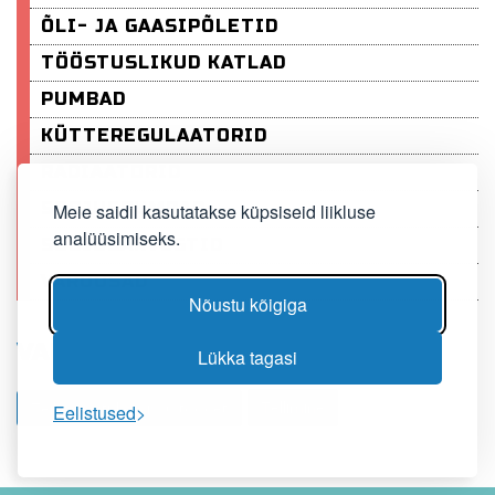
ÕLI- JA GAASIPÕLETID
TÖÖSTUSLIKUD KATLAD
PUMBAD
KÜTTEREGULAATORID
RADIAATORID
SOOJUSPUMBAD
Meie saidil kasutatakse küpsiseid liikluse
analüüsimiseks.
SOOJUSARVESTID
VARUOSAD
Nõustu kõigiga
VALIKUS OLEVAD TOOTED
Lükka tagasi
Tellimine
Teil on ostukorvis: 0 toodet
Eelistused