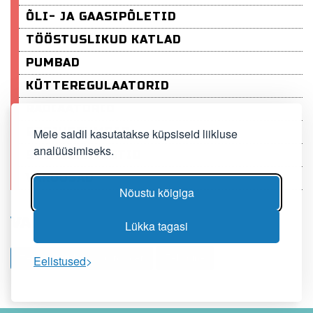
ÕLI- JA GAASIPÕLETID
TÖÖSTUSLIKUD KATLAD
PUMBAD
KÜTTEREGULAATORID
RADIAATORID
SOOJUSPUMBAD
Meie saidil kasutatakse küpsiseid liikluse
analüüsimiseks.
SOOJUSARVESTID
VARUOSAD
Nõustu kõigiga
VALIKUS OLEVAD TOOTED
Lükka tagasi
Tellimine
Teil on ostukorvis: 0 toodet
Eelistused