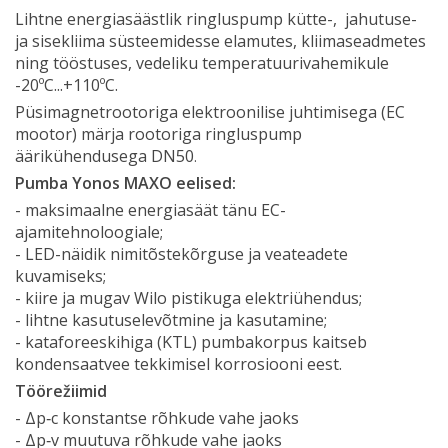
Lihtne energiasäästlik ringluspump kütte-, jahutuse-
ja sisekliima süsteemidesse elamutes, kliimaseadmetes
ning tööstuses, vedeliku temperatuurivahemikule
-20ºC...+110ºC.
Püsimagnetrootoriga elektroonilise juhtimisega (EC
mootor) märja rootoriga ringluspump
äärikühendusega DN50
.
Pumba
Yonos MAXO eelised:
- maksimaalne energiasäät tänu EC-
ajamitehnoloogiale;
- LED-näidik nimitõstekõrguse ja veateadete
kuvamiseks;
- kiire ja mugav Wilo pistikuga elektriühendus;
- lihtne kasutuselevõtmine ja kasutamine;
- kataforeeskihiga (KTL) pumbakorpus kaitseb
kondensaatvee tekkimisel korrosiooni eest.
Töörežiimid
- Δp‐c konstantse rõhkude vahe jaoks
- Δp‐v muutuva rõhkude vahe jaoks