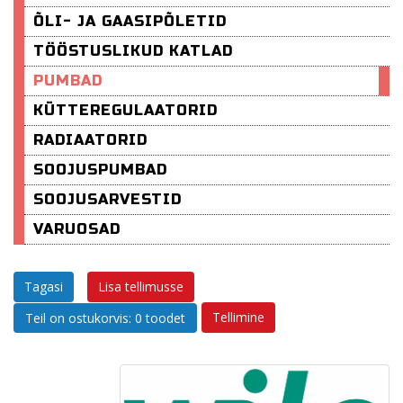
ÕLI- JA GAASIPÕLETID
TÖÖSTUSLIKUD KATLAD
PUMBAD
KÜTTEREGULAATORID
RADIAATORID
SOOJUSPUMBAD
SOOJUSARVESTID
VARUOSAD
Tagasi
Lisa tellimusse
Tellimine
Teil on ostukorvis: 0 toodet