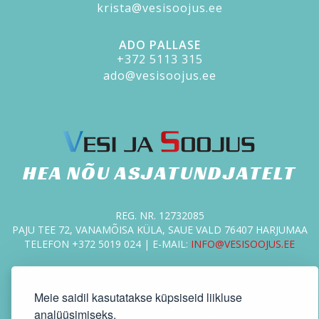
krista@vesisoojus.ee
ADO PALLASE
+372 5113 315
ado@vesisoojus.ee
HEA NÕU ASJATUNDJATELT
REG. NR. 12732085
PAJU TEE 72, VANAMÕISA KÜLA, SAUE VALD 76407 HARJUMAA
TELEFON +372 5019 024 | E-MAIL:
INFO@VESISOOJUS.EE
Meie saidil kasutatakse küpsiseid liikluse
analüüsimiseks.