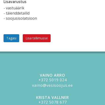
Lisavarustus
- vastuäärik
- täienddetailid
- soojusisolatsioon
Tagasi
Lisa tellimusse
VAINO ARRO
+372 5019 024
vaino@vesisoojus.ee
KRISTA VALLNER
+372 5078 677