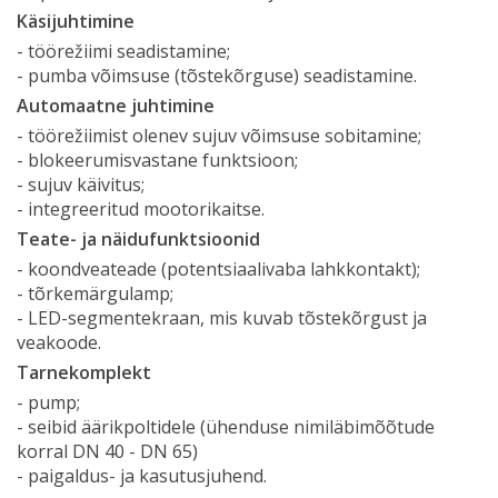
Käsijuhtimine
- töörežiimi seadistamine;
- pumba võimsuse (tõstekõrguse) seadistamine.
Automaatne juhtimine
- töörežiimist olenev sujuv võimsuse sobitamine;
- blokeerumisvastane funktsioon;
- sujuv käivitus;
- integreeritud mootorikaitse.
Teate- ja näidufunktsioonid
- koondveateade (potentsiaalivaba lahkkontakt);
- tõrkemärgulamp;
- LED-segmentekraan, mis kuvab tõstekõrgust ja
veakoode.
Tarnekomplekt
-
pump;
- seibid äärikpoltidele (ühenduse nimiläbimõõtude
korral DN 40 - DN 65)
- paigaldus- ja kasutusjuhend.